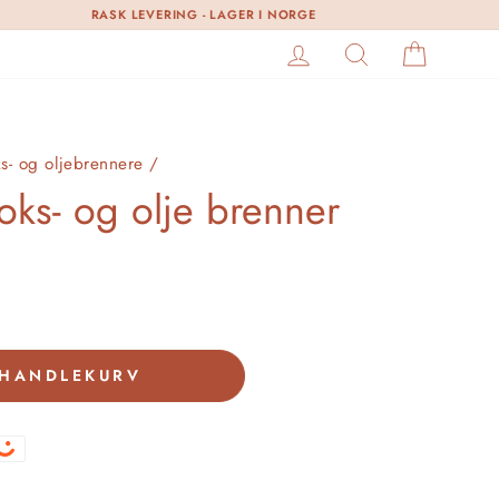
RASK LEVERING - LAGER I NORGE
LOGG INN
SØK
HANDL
ks- og oljebrennere
/
ks- og olje brenner
 HANDLEKURV