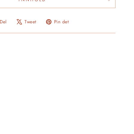
Del
Del
Del
Del
Tweet
Pin det
på
på
Facebook
Pinterest