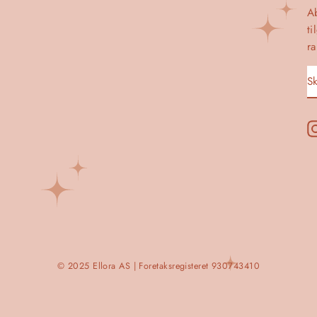
A
ti
ra
S
A
I
D
E
© 2025 Ellora AS | Foretaksregisteret 930743410