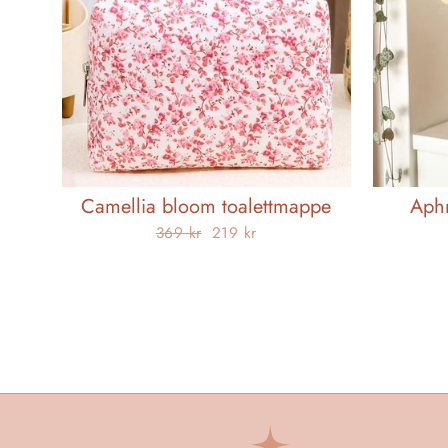
Camellia bloom toalettmappe
Aphr
Opprinnelig
Salgspris
369 kr
219 kr
pris