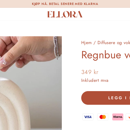
KJØP NÅ. BETAL SENERE MED KLARNA
Pause
lysbildefremvisning
Hjem
/
Diffusere og vo
Regnbue vo
Opprinnelig
349 kr
pris
Inkludert mva
LEGG I