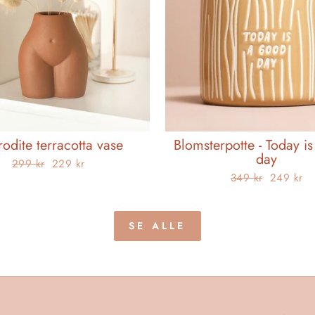
odite terracotta vase
Blomsterpotte - Today i
day
Opprinnelig
Salgspris
299 kr
229 kr
Opprinnelig
Salgspris
349 kr
249 kr
pris
pris
SE ALLE