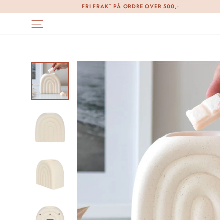
Skip
FRI FRAKT PÅ ORDRE OVER 500,-
til
SIDE NAVIGASJON
innhold