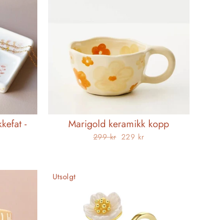
kefat -
Marigold keramikk kopp
Opprinnelig
Salgspris
299 kr
229 kr
pris
Utsolgt