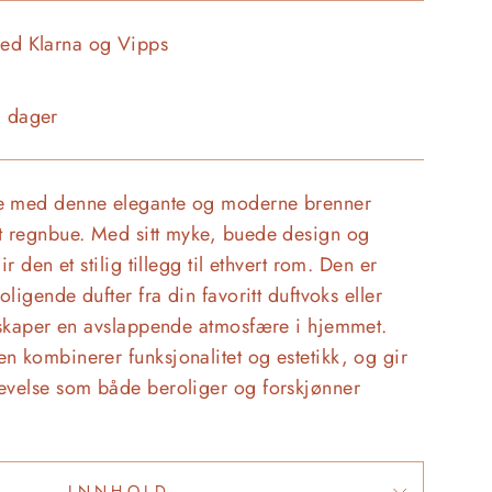
med Klarna og Vipps
3 dager
e med denne elegante og moderne brenner
t regnbue. Med sitt myke, buede design og
ir den et stilig tillegg til ethvert rom. Den er
oligende dufter fra din favoritt duftvoks eller
g skaper en avslappende atmosfære i hjemmet.
n kombinerer funksjonalitet og estetikk, og gir
evelse som både beroliger og forskjønner
INNHOLD