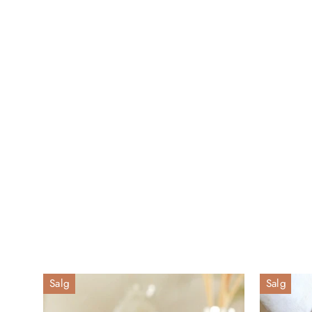
Regnbue voks- og olje brenner
349 kr
Salg
Salg