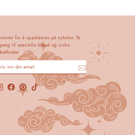
bonner for å oppdateres på nyheter, få
lgang til spesielle tilbud og unike
battkoder
KRIV
BBONER
NN
IN
MAIL
Instagram
Facebook
Pinterest
TikTok