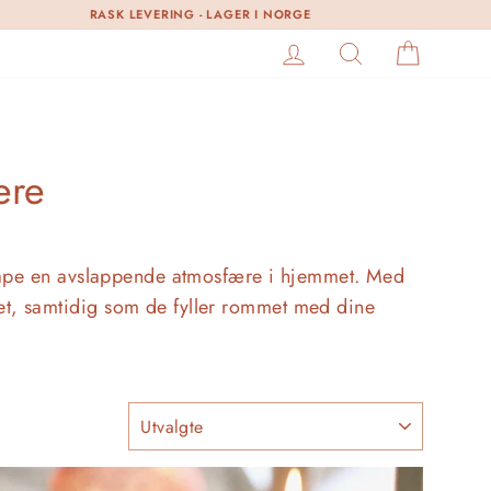
RASK LEVERING - LAGER I NORGE
LOGG INN
SØK
HANDL
ere
skape en avslappende atmosfære i hjemmet. Med
øret, samtidig som de fyller rommet med dine
SORTER