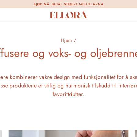
KJØP NÅ. BETAL SENERE MED KLARNA
Pause
lysbildefremvisning
Hjem
/
ffusere og voks- og oljebrenn
nnere kombinerer vakre design med funksjonalitet for å 
isse produktene et stilig og harmonisk tilskudd til interi
favorittdufter.