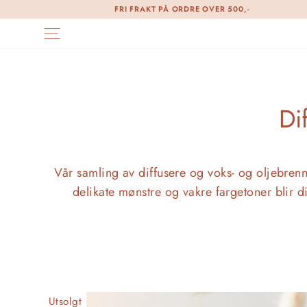
Skip
FRI FRAKT PÅ ORDRE OVER 500,-
til
SIDE NAVIGASJON
innhold
Di
Vår samling av diffusere og voks- og oljebre
delikate mønstre og vakre fargetoner blir d
Utsolgt